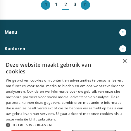
1
2
3
Vorige
Volgende
Menu
Kantoren
×
Deze website maakt gebruik van
Open sollicitatie
cookies
We gebruiken cookies om content en advertenties te personaliseren,
Volg ons op
om functies voor social media te bieden en om ons websiteverkeer te
analyseren. Ook delen we informatie over uw gebruik van onze site
met onze partners voor social media, adverteren en analyse. Deze
partners kunnen deze gegevens combineren met andere informatie
die u aan ze heeft verstrekt of die ze hebben verzameld op basis van
uw gebruik van hun services. U gaat akkoord met onze cookies als u
Privacy statement
Algemene voorwaarden
Disclaimer
Cookies
onze website blijft gebruiken.
DETAILS WEERGEVEN