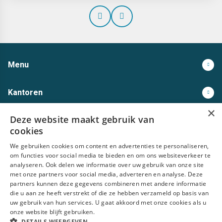
Prev
Next
Menu
Kantoren
×
Deze website maakt gebruik van
Open sollicitatie
cookies
We gebruiken cookies om content en advertenties te personaliseren,
Volg ons op
om functies voor social media te bieden en om ons websiteverkeer te
analyseren. Ook delen we informatie over uw gebruik van onze site
met onze partners voor social media, adverteren en analyse. Deze
partners kunnen deze gegevens combineren met andere informatie
die u aan ze heeft verstrekt of die ze hebben verzameld op basis van
uw gebruik van hun services. U gaat akkoord met onze cookies als u
Privacy statement
Algemene voorwaarden
Disclaimer
Cookies
onze website blijft gebruiken.
DETAILS WEERGEVEN