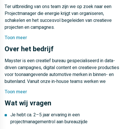
Ter uitbreiding van ons team zijn we op zoek naar een
Projectmanager die energie krijgt van organiseren,
schakelen en het succesvol begeleiden van creatieve
projecten en campagnes.
De rol
Toon meer
Over het bedrijf
Als Projectmanager ben jij de organisatorische spil tussen
accountmanagement, creatie, studio en externe partijen. Een
Mayster is een creatief bureau gespecialiseerd in data-
zelfstandige en gedreven Projectmanager met
driven campagnes, digital content en creatieve producties
bureauervaring. Iemand die energie krijgt van organiseren,
voor toonaangevende automotive merken in binnen- en
structureren en het soepel laten verlopen van creatieve
buitenland. Vanuit onze in-house teams werken we
projecten en campagnes.
dagelijks aan uiteenlopende campagnes, activaties en
Toon meer
Je werkt nauw samen met de Accountmanagers en
digitale projecten waarin creatie, technologie en productie
ondersteunt hen in de dagelijkse uitvoering van
Wat wij vragen
samenkomen.
uiteenlopende campagnes en klantprojecten. Jij bewaakt de
Binnen onze organisatie combineren we strategie, creatie,
voortgang, planning en kwaliteit en zorgt ervoor dat interne
Je hebt ca. 2–5 jaar ervaring in een
productie en technologie onder één dak en we houden van
teams, studio en externe partijen perfect op elkaar
projectmanagementrol aan bureauzijde
korte lijnen, snel schakelen en samen bouwen aan werk
aansluiten.