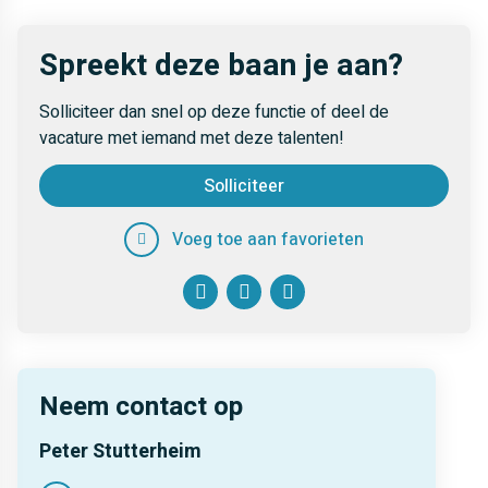
Affiniteit met automotive
Schakelen met externe leveranciers en partners
Organiseren van projectplanningen, timings en
Spreekt deze baan je aan?
deliverables
Signaleren van knelpunten en proactief oplossingen
Solliciteer dan snel op deze functie of deel de
aandragen
vacature met iemand met deze talenten!
Bewaken van projectbudgetten en gemaakte uren
Solliciteer
Verzorgen van duidelijke interne en externe
communicatie rondom projecten
Voeg toe aan favorieten
Facebook
Twitter
LinkedIn
Neem contact op
Peter Stutterheim