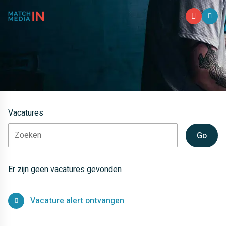
M
Vacatures
Go
Er zijn geen vacatures gevonden
Vacature alert ontvangen