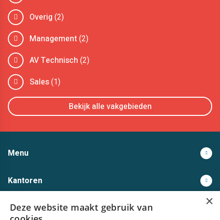
Overig
(2)
Management
(2)
AV Technisch
(2)
Sales
(1)
Bekijk alle vakgebieden
Menu
Kantoren
×
Deze website maakt gebruik van
Open sollicitatie
cookies